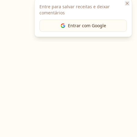
Entre para salvar receitas e deixar
comentários
Entrar com Google
The Chef
O portal gastronômico mais completo do Brasil. Receitas,
cursos, emprego e muito mais.
Entre em Contato