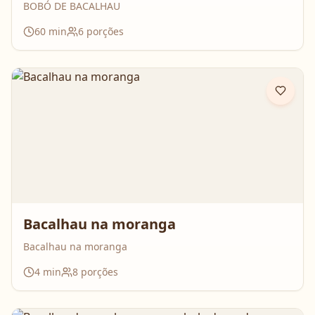
BOBÓ DE BACALHAU
60
min
6
porções
Bacalhau na moranga
Bacalhau na moranga
4
min
8
porções