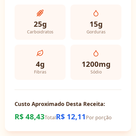
25
g
15
g
Carboidratos
Gorduras
4
g
1200
mg
Fibras
Sódio
Custo Aproximado Desta Receita:
R$
48,43
R$
12,11
Total
Por porção