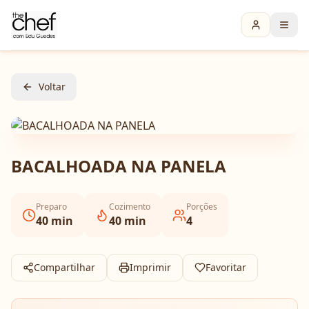
Voltar
BACALHOADA NA PANELA
Preparo
Cozimento
Porções
40
min
40
min
4
Compartilhar
Imprimir
Favoritar