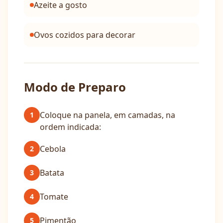
Azeite a gosto
Ovos cozidos para decorar
Modo de Preparo
Coloque na panela, em camadas, na
1
ordem indicada:
Cebola
2
Batata
3
Tomate
4
Pimentão
5