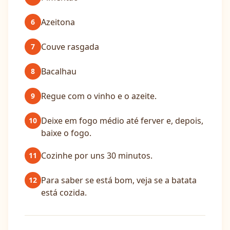
Azeitona
6
Couve rasgada
7
Bacalhau
8
Regue com o vinho e o azeite.
9
Deixe em fogo médio até ferver e, depois,
10
baixe o fogo.
Cozinhe por uns 30 minutos.
11
Para saber se está bom, veja se a batata
12
está cozida.