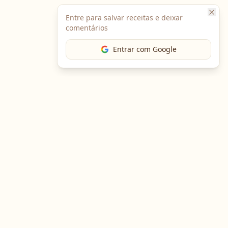
Entre para salvar receitas e deixar
comentários
Entrar com Google
The Chef
O portal gastronômico mais completo do Brasil. Receitas,
cursos, emprego e muito mais.
Entre em Contato