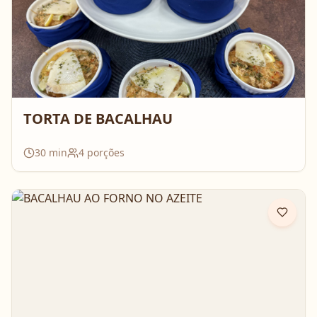
TORTA DE BACALHAU
30
min
4
porções