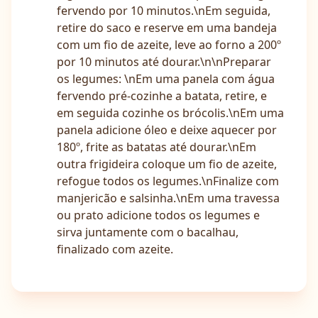
fervendo por 10 minutos.\nEm seguida,
retire do saco e reserve em uma bandeja
com um fio de azeite, leve ao forno a 200º
por 10 minutos até dourar.\n\nPreparar
os legumes: \nEm uma panela com água
fervendo pré-cozinhe a batata, retire, e
em seguida cozinhe os brócolis.\nEm uma
panela adicione óleo e deixe aquecer por
180º, frite as batatas até dourar.\nEm
outra frigideira coloque um fio de azeite,
refogue todos os legumes.\nFinalize com
manjericão e salsinha.\nEm uma travessa
ou prato adicione todos os legumes e
sirva juntamente com o bacalhau,
finalizado com azeite.