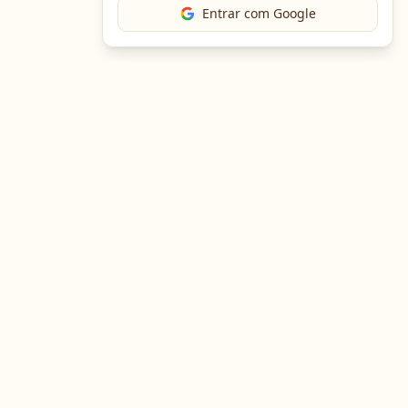
Entrar com Google
The Chef
O portal gastronômico mais completo do Brasil. Receitas,
cursos, emprego e muito mais.
Entre em Contato
Navegação
Portal de Receitas