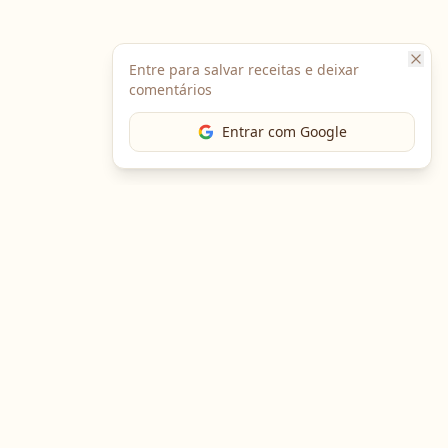
Entre para salvar receitas e deixar
comentários
Entrar com Google
The Chef
O portal gastronômico mais completo do Brasil. Receitas,
cursos, emprego e muito mais.
Entre em Contato