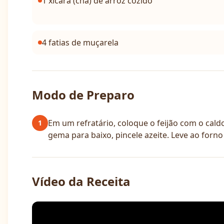
1 xícara (chá) de arroz cozido
4 fatias de muçarela
Modo de Preparo
Em um refratário, coloque o feijão com o cald
1
gema para baixo, pincele azeite. Leve ao for
Vídeo da Receita