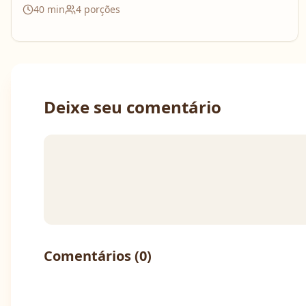
40
min
4
porções
Deixe seu comentário
Comentários (
0
)