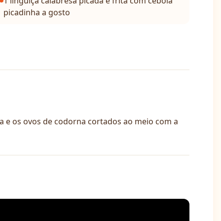
1 linguiça calabresa picada e frita com cebola
picadinha a gosto
iça e os ovos de codorna cortados ao meio com a