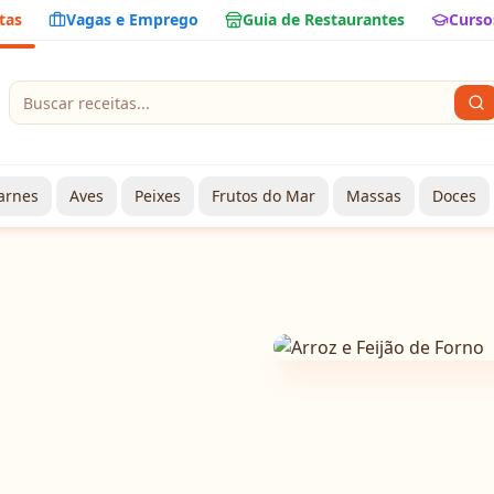
tas
Vagas e Emprego
Guia de Restaurantes
Curso
arnes
Aves
Peixes
Frutos do Mar
Massas
Doces