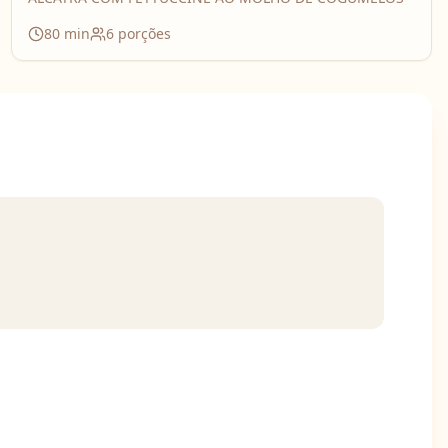
80
min
6
porções