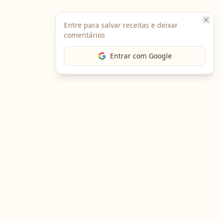
Entre para salvar receitas e deixar
comentários
Entrar com Google
Baixe o App
Em breve no
Google Play
Em breve na
App Store