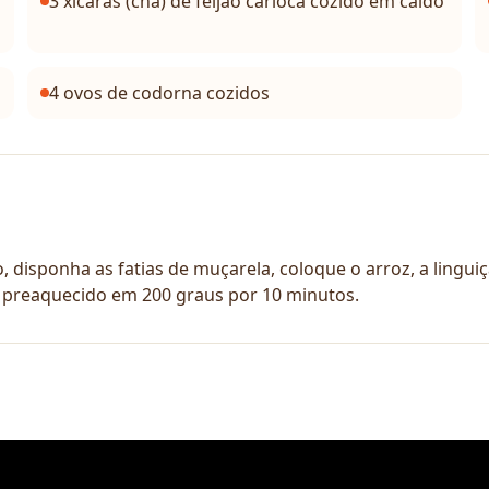
3 xícaras (chá) de feijão carioca cozido em caldo
4 ovos de codorna cozidos
o, disponha as fatias de muçarela, coloque o arroz, a lingu
no preaquecido em 200 graus por 10 minutos.