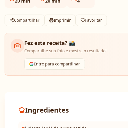
20
min
20
min
4
Compartilhar
Imprimir
Favoritar
Fez esta receita? 📸
Compartilhe sua foto e mostre o resultado!
Entre para compartilhar
Ingredientes