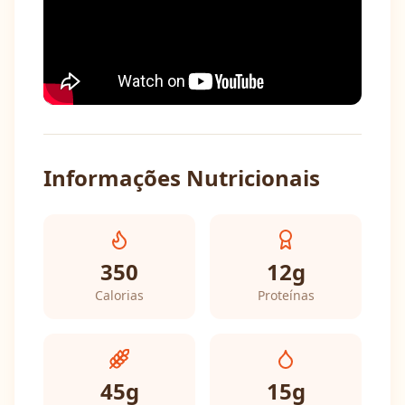
Informações Nutricionais
350
12
g
Calorias
Proteínas
45
g
15
g