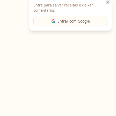
Entre para salvar receitas e deixar
comentários
Entrar com Google
The Chef
O portal gastronômico mais completo do Brasil. Receitas,
cursos, emprego e muito mais.
Entre em Contato