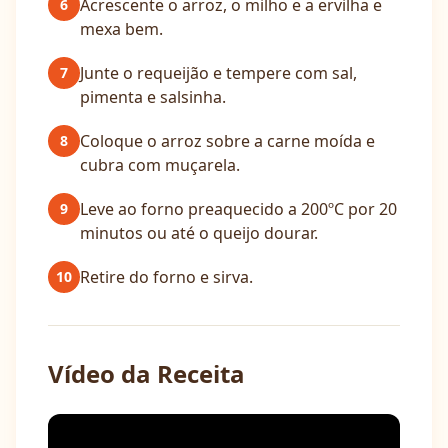
Acrescente o arroz, o milho e a ervilha e
6
mexa bem.
Junte o requeijão e tempere com sal,
7
pimenta e salsinha.
Coloque o arroz sobre a carne moída e
8
cubra com muçarela.
Leve ao forno preaquecido a 200ºC por 20
9
minutos ou até o queijo dourar.
Retire do forno e sirva.
10
Vídeo da Receita