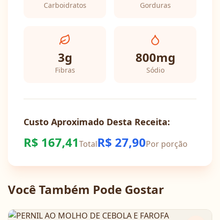
Carboidratos
Gorduras
3
g
800
mg
Fibras
Sódio
Custo Aproximado Desta Receita:
R$
167,41
R$
27,90
Total
Por porção
Você Também Pode Gostar