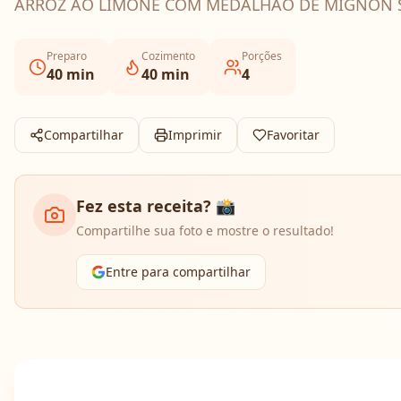
ARROZ AO LIMONE COM MEDALHÃO DE MIGNON
Preparo
Cozimento
Porções
40
min
40
min
4
Compartilhar
Imprimir
Favoritar
Fez esta receita? 📸
Compartilhe sua foto e mostre o resultado!
Entre para compartilhar