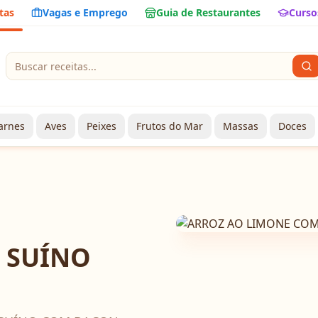
tas
Vagas e Emprego
Guia de Restaurantes
Curso
arnes
Aves
Peixes
Frutos do Mar
Massas
Doces
M
 SUÍNO