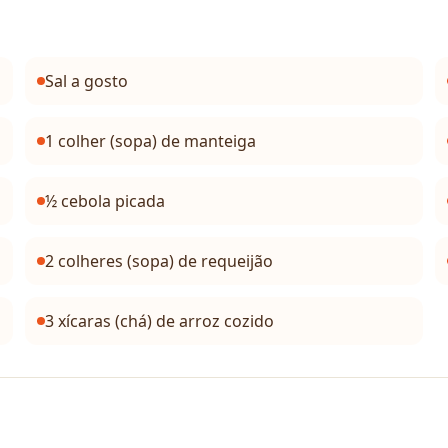
Sal a gosto
1 colher (sopa) de manteiga
½ cebola picada
2 colheres (sopa) de requeijão
3 xícaras (chá) de arroz cozido