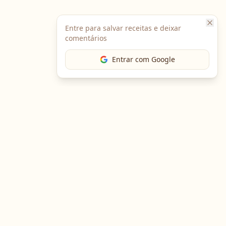
Entre para salvar receitas e deixar
comentários
Entrar com Google
Baixe o App
Em breve no
Google Play
Em breve na
App Store