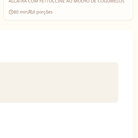
ALCATRA COM FETTUCCINE AO MOLHO DE COGUMELOS
80
min
6
porções