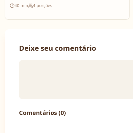
40
min
4
porções
Deixe seu comentário
Comentários (
0
)