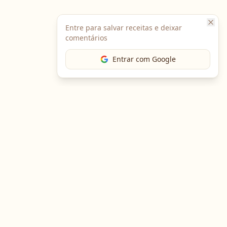
Entre para salvar receitas e deixar
comentários
Entrar com Google
The Chef
O portal gastronômico mais completo do Brasil. Receitas,
cursos, emprego e muito mais.
Entre em Contato