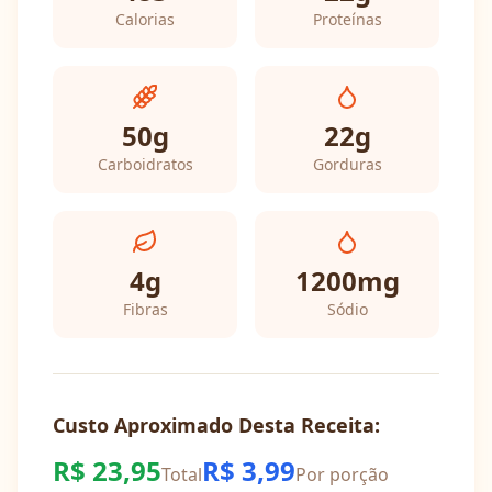
Calorias
Proteínas
50
g
22
g
Carboidratos
Gorduras
4
g
1200
mg
Fibras
Sódio
Custo Aproximado Desta Receita:
R$
23,95
R$
3,99
Total
Por porção