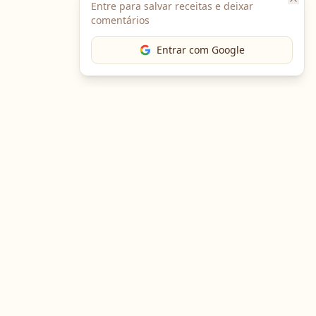
Entre para salvar receitas e deixar
comentários
Entrar com Google
The Chef
O portal gastronômico mais completo do Brasil. Receitas,
cursos, emprego e muito mais.
Entre em Contato