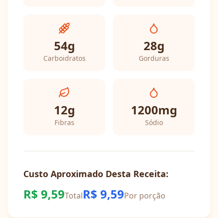
54
g
28
g
Carboidratos
Gorduras
12
g
1200
mg
Fibras
Sódio
Custo Aproximado Desta Receita:
R$
9,59
R$
9,59
Total
Por porção