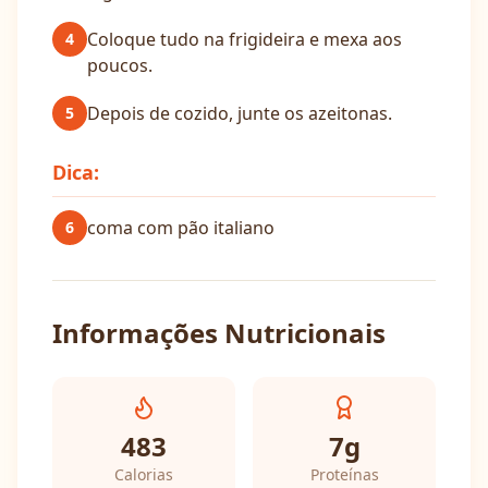
Coloque tudo na frigideira e mexa aos
4
poucos.
Depois de cozido, junte os azeitonas.
5
Dica:
coma com pão italiano
6
Informações Nutricionais
483
7
g
Calorias
Proteínas