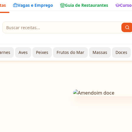
tas
Vagas e Emprego
Guia de Restaurantes
Curso
arnes
Aves
Peixes
Frutos do Mar
Massas
Doces