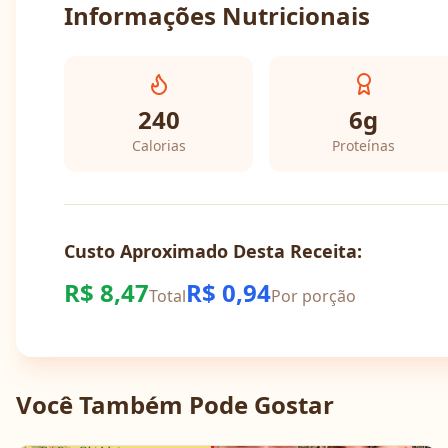
Informações Nutricionais
240
6
g
Calorias
Proteínas
Custo Aproximado Desta Receita:
R$
8,47
R$
0,94
Total
Por porção
Você Também Pode Gostar