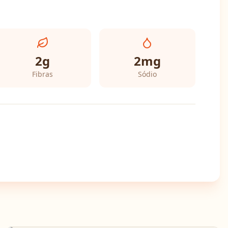
2
g
2
mg
Fibras
Sódio