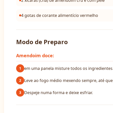
2 xícaras (chá) de amendoim cru e com pele
4 gotas de corante alimentício vermelho
Modo de Preparo
Amendoim doce:
em uma panela misture todos os ingredientes
1
Leve ao fogo médio mexendo sempre, até que 
2
Despeje numa forma e deixe esfriar.
3