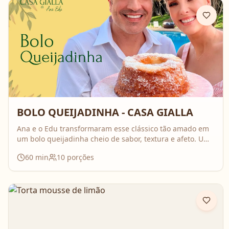
BOLO QUEIJADINHA - CASA GIALLA
Ana e o Edu transformaram esse clássico tão amado em
um bolo queijadinha cheio de sabor, textura e afeto. Uma
receita simples, com ingredientes do dia a dia, mas que
60
min
10
porções
surpreende no resultado e perfuma a casa inteira
enquanto assa. Aperte o play, acompanhe o passo a
passo e prepare essa queijadinha em versão bolo que é
impossível de resistir 💛