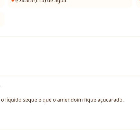
½ xícara (chá) de água
.
o líquido seque e que o amendoim fique açucarado.