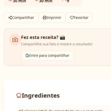
30
min
30
min
9
Compartilhar
Imprimir
Favoritar
Fez esta receita? 📸
Compartilhe sua foto e mostre o resultado!
Entre para compartilhar
Ingredientes