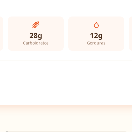
28
g
12
g
Carboidratos
Gorduras