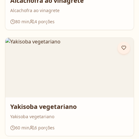
Alcachofra ao vinagrete
Alcachofra ao vinagrete
80
min
4
porções
Yakisoba vegetariano
Yakisoba vegetariano
60
min
6
porções