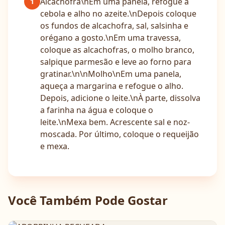
Alcachofra\nEm uma panela, refogue a
1
cebola e alho no azeite.\nDepois coloque
os fundos de alcachofra, sal, salsinha e
orégano a gosto.\nEm uma travessa,
coloque as alcachofras, o molho branco,
salpique parmesão e leve ao forno para
gratinar.\n\nMolho\nEm uma panela,
aqueça a margarina e refogue o alho.
Depois, adicione o leite.\nÀ parte, dissolva
a farinha na água e coloque o
leite.\nMexa bem. Acrescente sal e noz-
moscada. Por último, coloque o requeijão
e mexa.
Você Também Pode Gostar