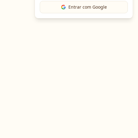
Entrar com Google
The Chef
O portal gastronômico mais completo do Brasil. Receitas,
cursos, emprego e muito mais.
Entre em Contato
Navegação