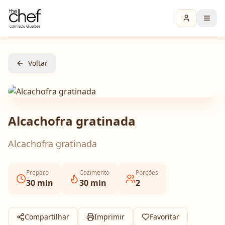
Voltar
Alcachofra gratinada
Alcachofra gratinada
Preparo
Cozimento
Porções
30
min
30
min
2
Compartilhar
Imprimir
Favoritar